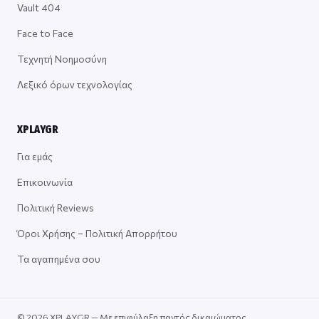
Vault 404
Face to Face
Τεχνητή Νοημοσύνη
Λεξικό όρων τεχνολογίας
XPLAYGR
Για εμάς
Επικοινωνία
Πολιτική Reviews
Όροι Χρήσης – Πολιτική Απορρήτου
Τα αγαπημένα σου
© 2026 XPLAYGR — Με επιφύλαξη παντός δικαιώματος.