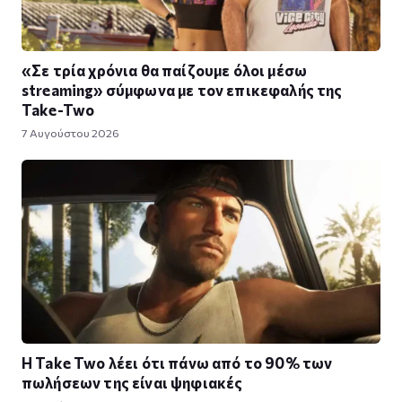
«Σε τρία χρόνια θα παίζουμε όλοι μέσω
streaming» σύμφωνα με τον επικεφαλής της
Take-Two
7 Αυγούστου 2026
Η Take Twο λέει ότι πάνω από το 90% των
πωλήσεων της είναι ψηφιακές