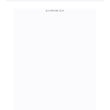
ΔΙΑΦΉΜΙΣΗ