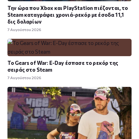
Την ώρα που Xbox και PlayStation πιέζονται, το
Steam καταγράφει χρονιά-ρεκόρ με έσοδα 11,1
δις δολαρίων
7 Αυγούστου 2026
Το Gears of War: E-Day έσπασε το ρεκόρ της
σειράς στο Steam
7 Αυγούστου 2026