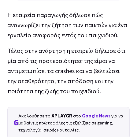
Η εταιρεία παραγωγής δήλωσε πώς
αναγνωρίζει την ζήτηση των παικτών για ένα
εργαλείο αναφοράς εντός του παιχνιδιού.
Τέλος στην ανάρτηση η εταιρεία δήλωσε ότι
μία από τις προτεραιότητες της είμαι να
αντιμετωπίσει τα crashes και να βελτιώσει
την σταθερότητα, την απόδοση και την
ποιότητα της ζωής του παιχνιδιού.
Ακολούθησε το
XPLAYGR
στο
Google News
για να
G
μαθαίνεις πρώτος όλες τις εξελίξεις σε gaming,
τεχνολογία, σειρές και ταινίες.