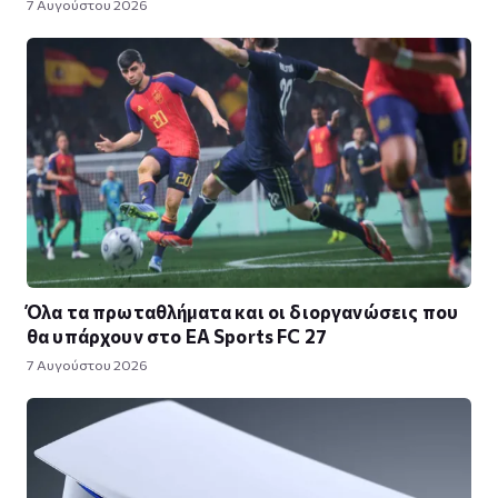
7 Αυγούστου 2026
Όλα τα πρωταθλήματα και οι διοργανώσεις που
θα υπάρχουν στο EA Sports FC 27
7 Αυγούστου 2026