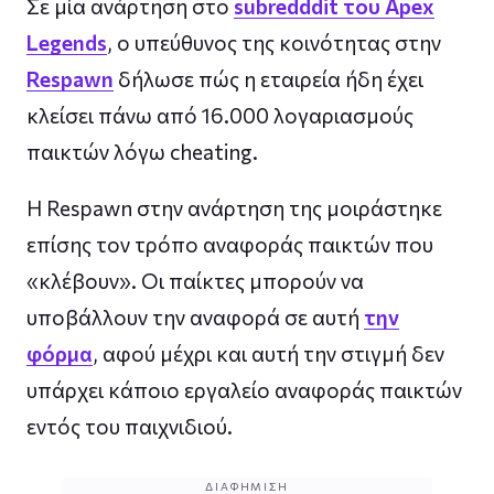
Σε μία ανάρτηση στο
subredddit του Apex
Legends
, ο υπεύθυνος της κοινότητας στην
Respawn
δήλωσε πώς η εταιρεία ήδη έχει
κλείσει πάνω από 16.000 λογαριασμούς
παικτών λόγω cheating.
Η Respawn στην ανάρτηση της μοιράστηκε
επίσης τον τρόπο αναφοράς παικτών που
«κλέβουν». Οι παίκτες μπορούν να
υποβάλλουν την αναφορά σε αυτή
την
φόρμα
, αφού μέχρι και αυτή την στιγμή δεν
υπάρχει κάποιο εργαλείο αναφοράς παικτών
εντός του παιχνιδιού.
ΔΙΑΦΉΜΙΣΗ