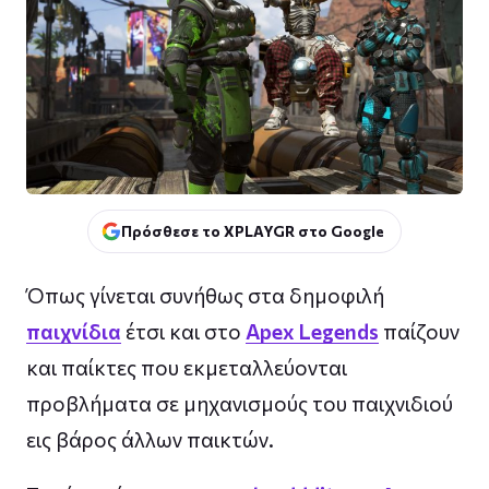
Πρόσθεσε το XPLAYGR στο Google
Όπως γίνεται συνήθως στα δημοφιλή
παιχνίδια
έτσι και στο
Apex Legends
παίζουν
και παίκτες που εκμεταλλεύονται
προβλήματα σε μηχανισμούς του παιχνιδιού
εις βάρος άλλων παικτών.