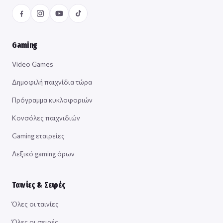
Gaming
Video Games
Δημοφιλή παιχνίδια τώρα
Πρόγραμμα κυκλοφοριών
Κονσόλες παιχνιδιών
Gaming εταιρείες
Λεξικό gaming όρων
Ταινίες & Σειρές
Όλες οι ταινίες
Όλες οι σειρές