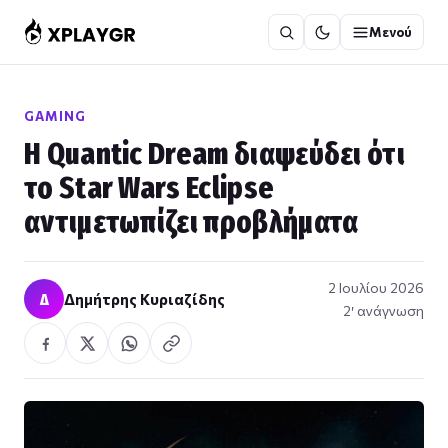
Μετάβαση
Μενού
στο
περιεχόμενο
GAMING
Η Quantic Dream διαψεύδει ότι
το Star Wars Eclipse
αντιμετωπίζει προβλήματα
2 Ιουλίου 2026
Δ
Δημήτρης Κυριαζίδης
2′ ανάγνωση