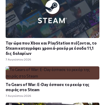
Την ώρα που Xbox και PlayStation πιέζονται, το
Steam καταγράφει χρονιά-ρεκόρ με έσοδα 11,1
δις δολαρίων
7 Αυγούστου 2026
Το Gears of War: E-Day έσπασε το ρεκόρ της
σειράς στο Steam
7 Αυγούστου 2026