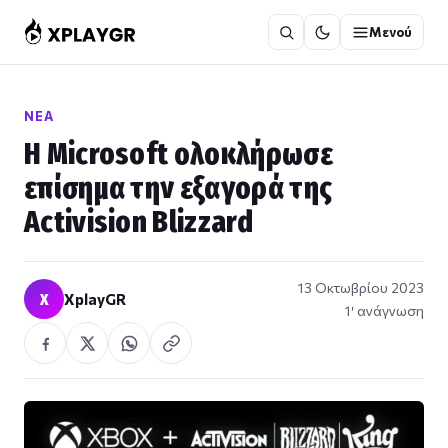
Μετάβαση
Μενού
στο
περιεχόμενο
ΝΈΑ
Η Microsoft ολοκλήρωσε
επίσημα την εξαγορά της
Activision Blizzard
13 Οκτωβρίου 2023
X
XplayGR
1′ ανάγνωση