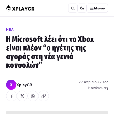
Μετάβαση
Μενού
στο
περιεχόμενο
ΝΈΑ
Η Microsoft λέει ότι το Xbox
είναι πλέον “ο ηγέτης της
αγοράς στη νέα γενιά
κονσολών”
27 Απριλίου 2022
X
XplayGR
1′ ανάγνωση