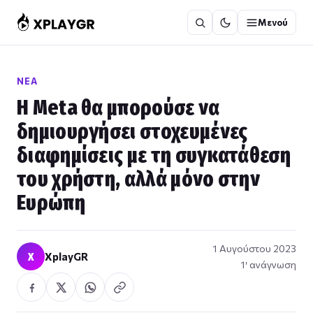
Μετάβαση
Μενού
στο
περιεχόμενο
ΝΈΑ
Η Meta θα μπορούσε να
δημιουργήσει στοχευμένες
διαφημίσεις με τη συγκατάθεση
του χρήστη, αλλά μόνο στην
Ευρώπη
1 Αυγούστου 2023
X
XplayGR
1′ ανάγνωση