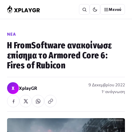
Μετάβαση
Μενού
στο
περιεχόμενο
ΝΈΑ
Η FromSoftware ανακοίνωσε
επίσημα το Armored Core 6:
Fires of Rubicon
9 Δεκεμβρίου 2022
X
XplayGR
1′ ανάγνωση