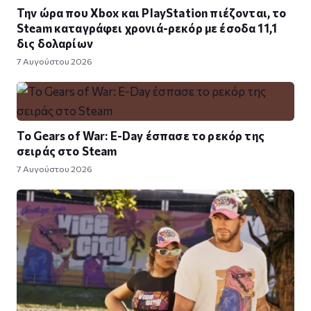
Την ώρα που Xbox και PlayStation πιέζονται, το
Steam καταγράφει χρονιά-ρεκόρ με έσοδα 11,1
δις δολαρίων
7 Αυγούστου 2026
Το Gears of War: E-Day έσπασε το ρεκόρ της
σειράς στο Steam
7 Αυγούστου 2026