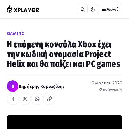
Μετάβαση
Μενού
στο
περιεχόμενο
GAMING
Η επόμενη κονσόλα Xbox έχει
την κωδική ονομασία Project
Helix και θα παίζει και PC games
6 Μαρτίου 2026
Δ
Δημήτρης Κυριαζίδης
3′ ανάγνωση