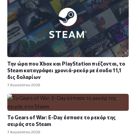
Την ώρα που Xbox και PlayStation πιέζονται, το
Steam καταγράφει χρονιά-ρεκόρ με έσοδα 11,1
δις δολαρίων
7 Αυγούστου 2026
Το Gears of War: E-Day έσπασε το ρεκόρ της
σειράς στο Steam
7 Αυγούστου 2026