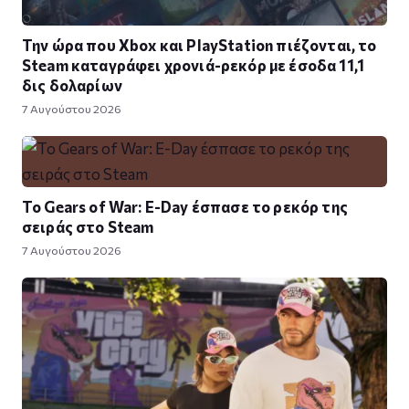
Την ώρα που Xbox και PlayStation πιέζονται, το
Steam καταγράφει χρονιά-ρεκόρ με έσοδα 11,1
δις δολαρίων
7 Αυγούστου 2026
Το Gears of War: E-Day έσπασε το ρεκόρ της
σειράς στο Steam
7 Αυγούστου 2026