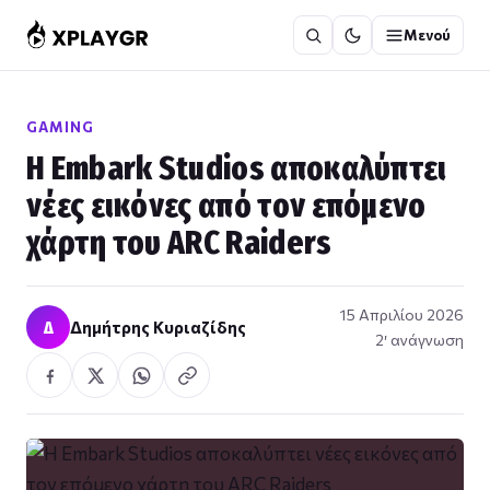
Μετάβαση
Μενού
στο
περιεχόμενο
GAMING
Η Embark Studios αποκαλύπτει
νέες εικόνες από τον επόμενο
χάρτη του ARC Raiders
15 Απριλίου 2026
Δ
Δημήτρης Κυριαζίδης
2′ ανάγνωση