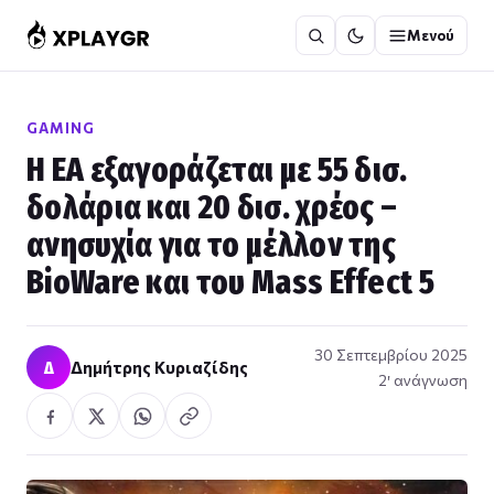
Μετάβαση
Μενού
στο
περιεχόμενο
GAMING
Η EA εξαγοράζεται με 55 δισ.
δολάρια και 20 δισ. χρέος –
ανησυχία για το μέλλον της
BioWare και του Mass Effect 5
30 Σεπτεμβρίου 2025
Δ
Δημήτρης Κυριαζίδης
2′ ανάγνωση