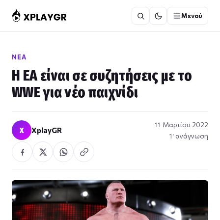
Μετάβαση
Μενού
στο
περιεχόμενο
ΝΈΑ
Η EA είναι σε συζητήσεις με το
WWE για νέο παιχνίδι
11 Μαρτίου 2022
X
XplayGR
1′ ανάγνωση