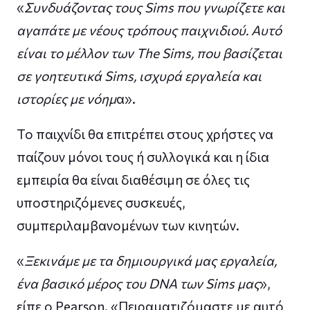
«
Συνδυάζοντας τους Sims που γνωρίζετε και
αγαπάτε με νέους τρόπους παιχνιδιού. Αυτό
είναι το μέλλον των The Sims, που βασίζεται
σε γοητευτικά Sims, ισχυρά εργαλεία και
ιστορίες με νόημ
α».
Το παιχνίδι θα επιτρέπει στους χρήστες να
παίζουν μόνοι τους ή συλλογικά και η ίδια
εμπειρία θα είναι διαθέσιμη σε όλες τις
υποστηριζόμενες συσκευές,
συμπεριλαμβανομένων των κινητών.
«
Ξεκινάμε με τα δημιουργικά μας εργαλεία,
ένα βασικό μέρος του DNA των Sims μας
»,
είπε ο Pearson. «Πειραματιζόμαστε με αυτό