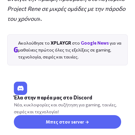
Project Rene σε μικρές ομάδες με την πάροδο
του χρόνου
».
Ακολούθησε το
XPLAYGR
στο
Google News
για να
G
μαθαίνεις πρώτος όλες τις εξελίξεις σε gaming,
τεχνολογία, σειρές και ταινίες.
Έλα στην παρέα μας στο Discord
Νέα, κυκλοφορίες και συζήτηση για gaming, ταινίες,
σειρές και τεχνολογία!
Μπες στον server →