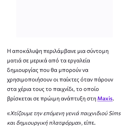
Η αποκάλυψη περιλάμβανε μια σύντομη
ματιά σε μερικά από τα εργαλεία
δημιουργίας που θα μπορούν να
χρησιμοποιήσουν οι παίκτες όταν πάρουν
στα χέρια τους το παιχνίδι, το οποίο
βρίσκεται σε πρώιμη ανάπτυξη στη
Maxis
.
«
Χτίζουμε την επόμενη γενιά παιχνιδιού Sims
και δημιουργική πλατφόρμα
», είπε.