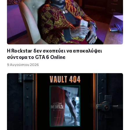
Η Rockstar δεν σκοπεύει να αποκαλύψει
σύντομα το GTA 6 Online
9 Αυγούστου 2026