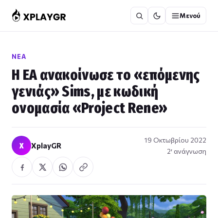
Μετάβαση
Μενού
στο
περιεχόμενο
ΝΈΑ
Η EA ανακοίνωσε τo «επόμενης
γενιάς» Sims, με κωδική
ονομασία «Project Rene»
19 Οκτωβρίου 2022
X
XplayGR
2′ ανάγνωση