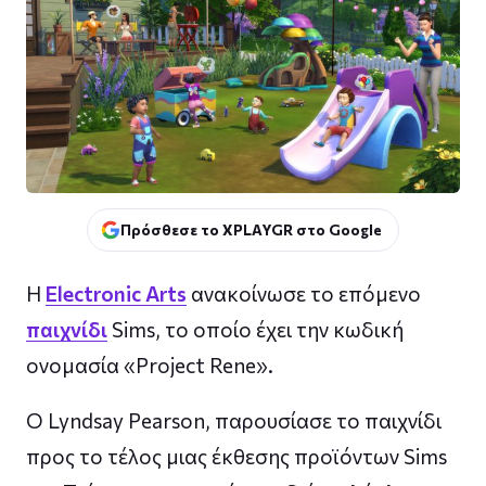
Πρόσθεσε το XPLAYGR στο Google
Η
Electronic Arts
ανακοίνωσε το επόμενο
παιχνίδι
Sims, το οποίο έχει την κωδική
ονομασία «Project Rene».
Ο Lyndsay Pearson, παρουσίασε το παιχνίδι
προς το τέλος μιας έκθεσης προϊόντων Sims