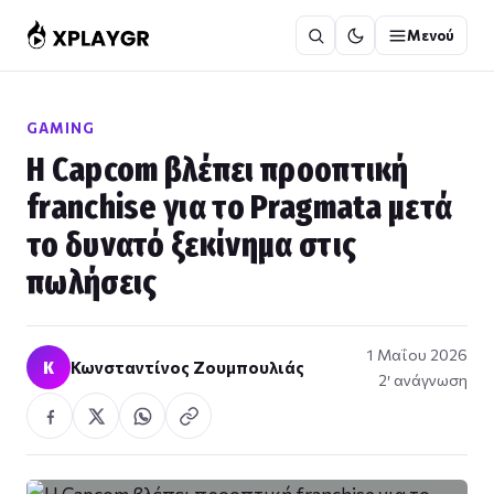
Μετάβαση
Μενού
στο
περιεχόμενο
GAMING
Η Capcom βλέπει προοπτική
franchise για το Pragmata μετά
το δυνατό ξεκίνημα στις
πωλήσεις
1 Μαΐου 2026
Κ
Κωνσταντίνος Ζουμπουλιάς
2′ ανάγνωση