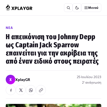
Μετάβαση
Μενού
στο
περιεχόμενο
ΝΈΑ
Η απεικόνιση του Johnny Depp
ως Captain Jack Sparrow
επαινείται για την ακρίβεια της
από έναν ειδικό στους πειρατές
25 Ιουλίου 2023
X
XplayGR
2′ ανάγνωση