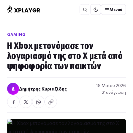
Μετάβαση
Μενού
στο
περιεχόμενο
GAMING
H Χbox μετονόμασε τον
λογαριασμό της στο X μετά από
ψηφοφορία των παικτών
18 Μαΐου 2026
Δ
Δημήτρης Κυριαζίδης
2′ ανάγνωση