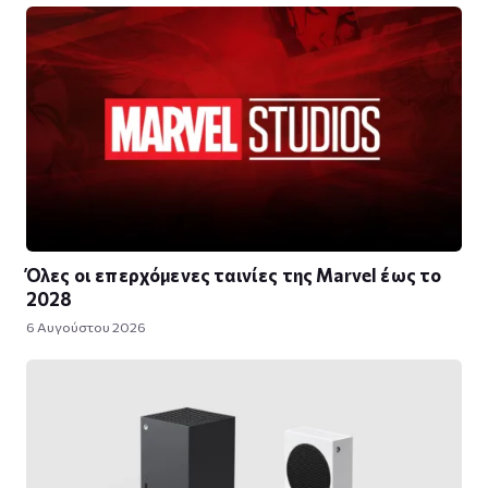
Όλες οι επερχόμενες ταινίες της Marvel έως το
2028
6 Αυγούστου 2026