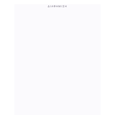
ΔΙΑΦΉΜΙΣΗ