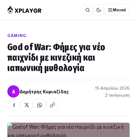
Μετάβαση
Μενού
στο
περιεχόμενο
GAMING
God of War: Φήμες για νέο
παιχνίδι με κινεζική και
ιαπωνική μυθολογία
15 Απριλίου 2026
Δ
Δημήτρης Κυριαζίδης
2′ ανάγνωση