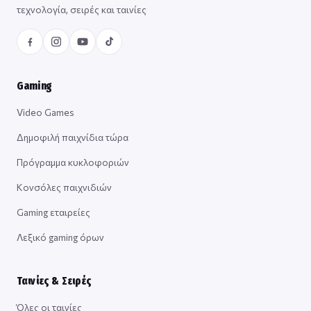
τεχνολογία, σειρές και ταινίες
Gaming
Video Games
Δημοφιλή παιχνίδια τώρα
Πρόγραμμα κυκλοφοριών
Κονσόλες παιχνιδιών
Gaming εταιρείες
Λεξικό gaming όρων
Ταινίες & Σειρές
Όλες οι ταινίες