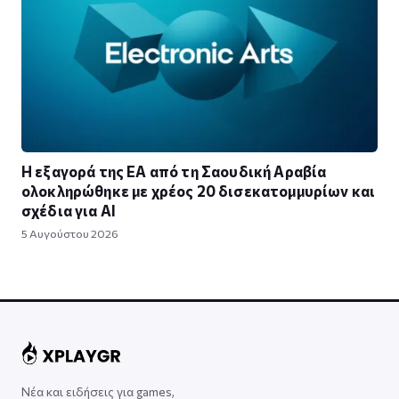
Η εξαγορά της EA από τη Σαουδική Αραβία
ολοκληρώθηκε με χρέος 20 δισεκατομμυρίων και
σχέδια για AI
5 Αυγούστου 2026
Νέα και ειδήσεις για games,