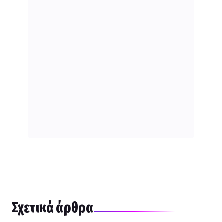
Σχετικά άρθρα