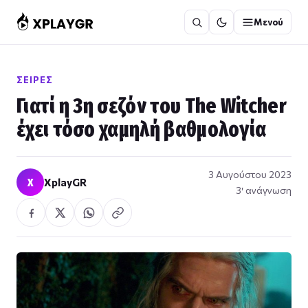
Μετάβαση
Μενού
στο
περιεχόμενο
ΣΕΙΡΈΣ
Γιατί η 3η σεζόν του The Witcher
έχει τόσο χαμηλή βαθμολογία
3 Αυγούστου 2023
X
XplayGR
3′ ανάγνωση