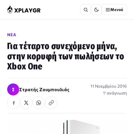
Μετάβαση
Μενού
στο
περιεχόμενο
ΝΈΑ
Για τέταρτο συνεχόμενο μήνα,
στην κορυφή των πωλήσεων το
Xbox One
11 Νοεμβρίου 2016
Σ
Στρατής Ζουμπουλιάς
1′ ανάγνωση