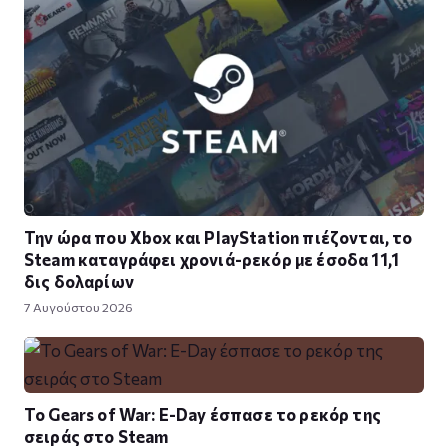
Την ώρα που Xbox και PlayStation πιέζονται, το
Steam καταγράφει χρονιά-ρεκόρ με έσοδα 11,1
δις δολαρίων
7 Αυγούστου 2026
Το Gears of War: E-Day έσπασε το ρεκόρ της
σειράς στο Steam