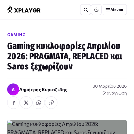
Μετάβαση
Μενού
στο
περιεχόμενο
GAMING
Gaming κυκλοφορίες Απριλίου
2026: PRAGMATA, REPLACED και
Saros ξεχωρίζουν
30 Μαρτίου 2026
Δ
Δημήτρης Κυριαζίδης
5′ ανάγνωση