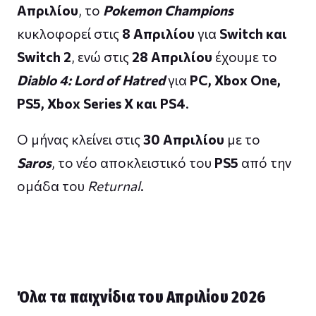
Απριλίου
, το
Pokemon Champions
κυκλοφορεί στις
8 Απριλίου
για
Switch και
Switch 2
, ενώ στις
28 Απριλίου
έχουμε το
Diablo 4: Lord of Hatred
για
PC, Xbox One,
PS5, Xbox Series X και PS4
.
Ο μήνας κλείνει στις
30 Απριλίου
με το
Saros
, το νέο αποκλειστικό του
PS5
από την
ομάδα του
Returnal
.
Όλα τα παιχνίδια του Απριλίου 2026