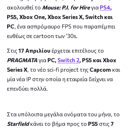
ακολουθεί το
Mouse: P.I. for Hire
για
PS4
,
PS5, Xbox One, Xbox Series X, Switch και
PC
, ένα ασπρόμαυρο FPS που παραπέμπει
ευθέως σε cartoon των ‘30s.
Στις
17 Απριλίου
έρχεται επιτέλους το
PRAGMATA
για
PC,
Switch 2
, PS5 και Xbox
Series X
, το νέο sci-fi project της
Capcom
και
μία νέα IP στην οποία η εταιρεία δείχνει να
επενδύει πολλά.
Στα υπόλοιπα μεγάλα ονόματα του μήνα, το
Starfield
κάνει το βήμα προς το
PS5
στις
7