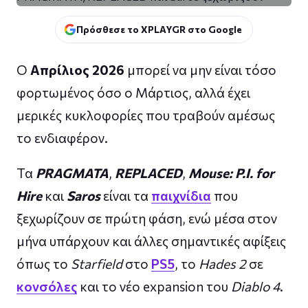
Πρόσθεσε το XPLAYGR στο Google
Ο
Απρίλιος 2026
μπορεί να μην είναι τόσο
φορτωμένος όσο ο Μάρτιος, αλλά έχει
μερικές κυκλοφορίες που τραβούν αμέσως
το ενδιαφέρον.
Τα
PRAGMATA
,
REPLACED
,
Mouse: P.I. for
Hire
και
Saros
είναι τα
παιχνίδια
που
ξεχωρίζουν σε πρώτη φάση, ενώ μέσα στον
μήνα υπάρχουν και άλλες σημαντικές αφίξεις
όπως το
Starfield
στο
PS5
, το
Hades 2
σε
κονσόλες
και το νέο expansion του
Diablo 4
.