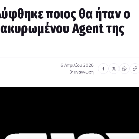
λύφθηκε ποιος θα ήταν ο
 ακυρωμένου Agent της
6 Απριλίου 2026
3′ ανάγνωση