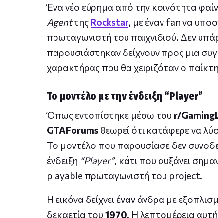
Ένα νέο εύρημα από την κοινότητα φαί
Agent
της
Rockstar
, με έναν fan να υπο
πρωταγωνιστή του παιχνιδιού. Δεν υπάρ
παρουσιάστηκαν δείχνουν προς μια συγκ
χαρακτήρας που θα χειριζόταν ο παίκτη
Το μοντέλο με την ένδειξη “Player”
Όπως εντοπίστηκε μέσω του
r/Gaming
GTAForums
θεωρεί ότι κατάφερε να λύ
Το μοντέλο που παρουσίασε δεν συνοδε
ένδειξη
“Player”
, κάτι που αυξάνει σημα
playable πρωταγωνιστή του project.
Η εικόνα δείχνει έναν άνδρα με εξοπλι
δεκαετία του
1970
. Η λεπτομέρεια αυτή