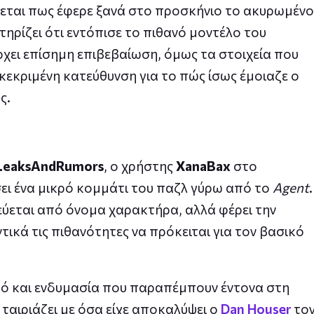
νεται πως έφερε ξανά στο προσκήνιο το ακυρωμένο
στηρίζει ότι εντόπισε το πιθανό μοντέλο του
χει επίσημη επιβεβαίωση, όμως τα στοιχεία που
εκριμένη κατεύθυνση για το πώς ίσως έμοιαζε ο
ς.
LeaksAndRumors
, ο χρήστης
XanaBax
στο
σει ένα μικρό κομμάτι του παζλ γύρω από το
Agent
.
ύεται από όνομα χαρακτήρα, αλλά φέρει την
ντικά τις πιθανότητες να πρόκειται για τον βασικό
σμό και ενδυμασία που παραπέμπουν έντονα στη
 ταιριάζει με όσα είχε αποκαλύψει ο
Dan Houser
το