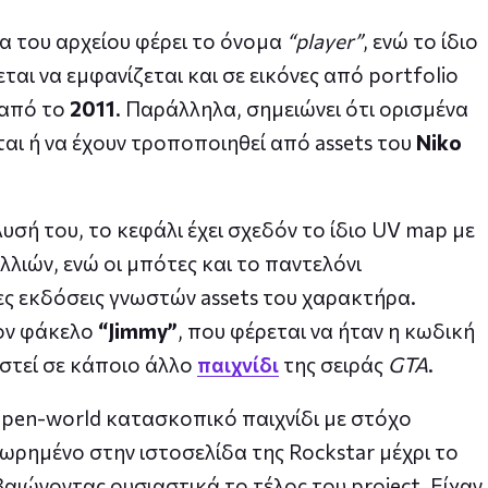
ία του αρχείου φέρει το όνομα
“player”
, ενώ το ίδιο
ται να εμφανίζεται και σε εικόνες από portfolio
 από το
2011
. Παράλληλα, σημειώνει ότι ορισμένα
ται ή να έχουν τροποποιηθεί από assets του
Niko
υσή του, το κεφάλι έχει σχεδόν το ίδιο UV map με
λλιών, ενώ οι μπότες και το παντελόνι
ς εκδόσεις γνωστών assets του χαρακτήρα.
τον φάκελο
“Jimmy”
, που φέρεται να ήταν η κωδική
νιστεί σε κάποιο άλλο
παιχνίδι
της σειράς
GTA
.
open-world κατασκοπικό παιχνίδι με στόχο
χωρημένο στην ιστοσελίδα της Rockstar μέχρι το
βαιώνοντας ουσιαστικά το τέλος του project. Είχαν