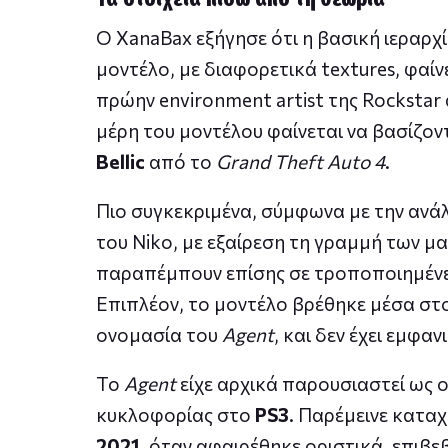
Ο XanaBax εξήγησε ότι η βασική ιεραρχ
μοντέλο, με διαφορετικά textures, φαίνε
πρώην environment artist της Rockstar
μέρη του μοντέλου φαίνεται να βασίζον
Bellic
από το
Grand Theft Auto 4
.
Πιο συγκεκριμένα, σύμφωνα με την ανάλ
του Niko, με εξαίρεση τη γραμμή των μα
παραπέμπουν επίσης σε τροποποιημένε
Επιπλέον, το μοντέλο βρέθηκε μέσα σ
ονομασία του
Agent
, και δεν έχει εμφα
Το
Agent
είχε αρχικά παρουσιαστεί ως 
κυκλοφορίας στο
PS3
. Παρέμεινε κατα
2021
, όταν αφαιρέθηκε οριστικά, επιβε