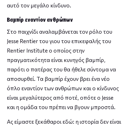
αυτό τον μεγάλο κίνδυνο.
Βαμπίρ εναντίον ανθρώπων
Στο παιχνίδι αναλαμβάνεται τον ρόλο του
Jesse Rentier του γιου του επικεφαλής του
Rentier Institute ο οποίος στην
πραγματικότητα είναι κυνηγός βαμπίρ,
παρότι ο πατέρας του θα ήθελε σύντομα να
αποσυρθεί. Τα βαμπίρ έχουν βρει ένα νέο
όπλο εναντίον των ανθρώπων και ο κίνδυνος
είναι μεγαλύτερος από ποτέ, οπότε ο Jesse
και η ομάδα του πρέπει να βγουν μπροστά.
Ας είμαστε ξεκάθαροι εδώ: η ιστορία δεν είναι