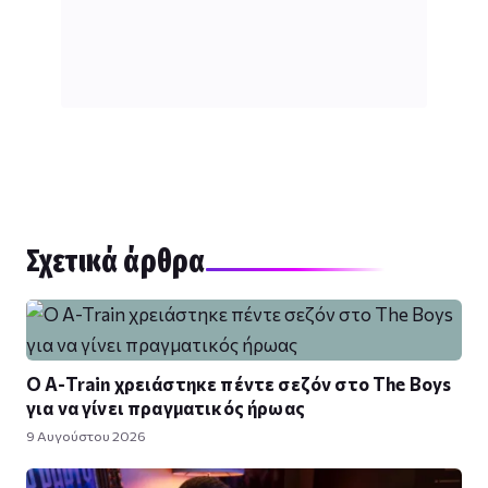
Σχετικά άρθρα
Ο A-Train χρειάστηκε πέντε σεζόν στο The Boys
για να γίνει πραγματικός ήρωας
9 Αυγούστου 2026