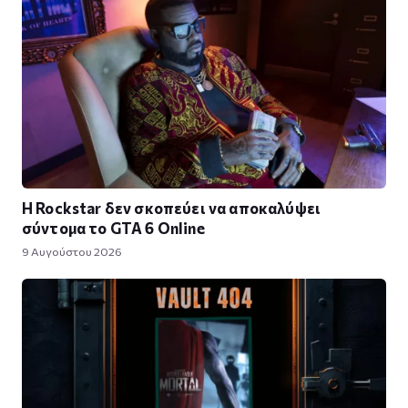
Η Rockstar δεν σκοπεύει να αποκαλύψει
σύντομα το GTA 6 Online
9 Αυγούστου 2026