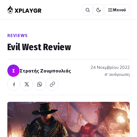
Μετάβαση
Μενού
στο
περιεχόμενο
REVIEWS
Evil West Review
24 Νοεμβρίου 2022
Σ
Στρατής Ζουμπουλιάς
4′ ανάγνωση