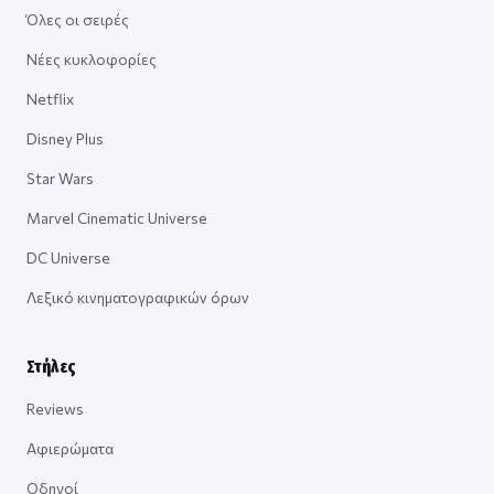
Όλες οι σειρές
Νέες κυκλοφορίες
Netflix
Disney Plus
Star Wars
Marvel Cinematic Universe
DC Universe
Λεξικό κινηματογραφικών όρων
Στήλες
Reviews
Αφιερώματα
Οδηγοί