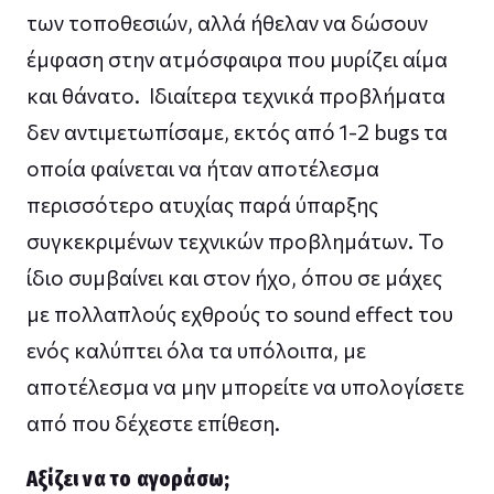
των τοποθεσιών, αλλά ήθελαν να δώσουν
έμφαση στην ατμόσφαιρα που μυρίζει αίμα
και θάνατο. Ιδιαίτερα τεχνικά προβλήματα
δεν αντιμετωπίσαμε, εκτός από 1-2 bugs τα
οποία φαίνεται να ήταν αποτέλεσμα
περισσότερο ατυχίας παρά ύπαρξης
συγκεκριμένων τεχνικών προβλημάτων. Το
ίδιο συμβαίνει και στον ήχο, όπου σε μάχες
με πολλαπλούς εχθρούς το sound effect του
ενός καλύπτει όλα τα υπόλοιπα, με
αποτέλεσμα να μην μπορείτε να υπολογίσετε
από που δέχεστε επίθεση.
Αξίζει να το αγοράσω;