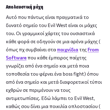
Απολαυστική μάχη
Αυτό που πάντως είναι πραγματικά το
δυνατό σημείο του Evil West είναι οι μάχες
του. Οι γραμμικοί χάρτες του ουσιαστικά
κάθε φορά σε οδηγούν σε μια αρένα μάχης (
όπως πχ συμβαίνει στα
παιχνίδια
της
From
Software
που κάθε έμπειρος παίχτης
γνωρίζει από ένα σημείο και μετά ποια
τοποθεσία του φέρνει ένα boss fight) όπου
από ένα σημείο και μετά διαφορετικοί τύποι
εχθρών σε περιμένουν να τους
αντιμετωπίσεις. Εδώ λάμπει το Evil West,
καθώς σου δίνει μια ποικιλία οπλοστασίου (