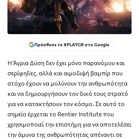
Πρόσθεσε το XPLAYGR στο Google
Η Άγρια Δύση δεν έχει μόνο παρανόμου και
σερίφηδες, αλλά και αιμοδιψή βαμπίρ που
στόχο έχουν να μολύνουν την ανθρωπότητα
και να δημιουργήσουν τον δικό τους στρατό
για να κατακτήσουν τον κόσμο. Σε αυτό το
σημείο έρχεται το Rentier Institute που
χρησιμοποιεί την επιστήμη για να αποτελέσει
την άμυνα της ανθρωπότητας απέναντι σε