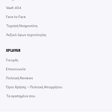
Vault 404
Face to Face
Τεχνητή Νοημοσύνη
Λεξικό όρων τεχνολογίας
XPLAYGR
Για εμάς
Επικοινωνία
Πολιτική Reviews
Όροι Χρήσης – Πολιτική Απορρήτου
Τα αγαπημένα σου