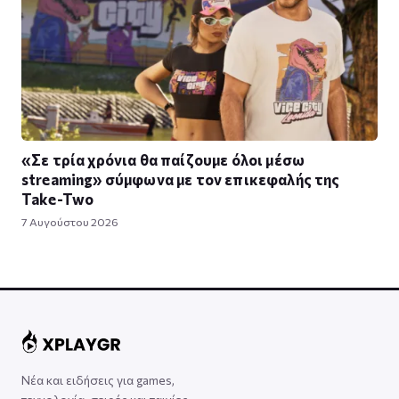
«Σε τρία χρόνια θα παίζουμε όλοι μέσω
streaming» σύμφωνα με τον επικεφαλής της
Take-Two
7 Αυγούστου 2026
Νέα και ειδήσεις για games,