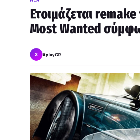
ΝΈΑ
Ετοιμάζεται remake 
Most Wanted σύμφων
X
XplayGR