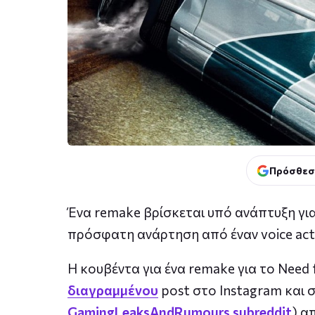
Πρόσθεσ
Ένα remake βρίσκεται υπό ανάπτυξη γι
πρόσφατη ανάρτηση από έναν voice acto
Η κουβέντα για ένα remake για το Need
διαγραμμένου
post στο Instagram και 
GamingLeaksAndRumours subreddit
) α