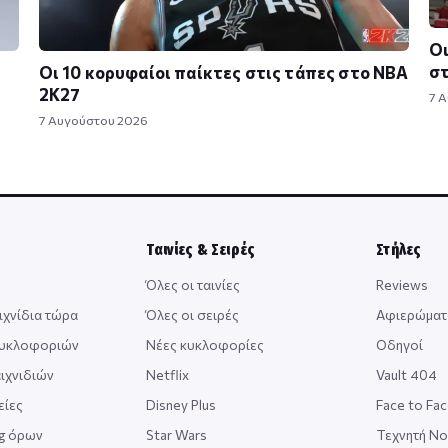
Οι
σ
Οι 10 κορυφαίοι παίκτες στις τάπες στο NBA
2K27
7 
7 Αυγούστου 2026
Ταινίες & Σειρές
Στήλες
Όλες οι ταινίες
Reviews
ιχνίδια τώρα
Όλες οι σειρές
Αφιερώματ
κυκλοφοριών
Νέες κυκλοφορίες
Οδηγοί
ιχνιδιών
Netflix
Vault 404
είες
Disney Plus
Face to Fa
ng όρων
Star Wars
Τεχνητή Ν