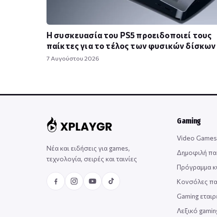
Η συσκευασία του PS5 προειδοποιεί τους
παίκτες για το τέλος των φυσικών δίσκων
7 Αυγούστου 2026
Gaming
Video Games
Νέα και ειδήσεις για games,
Δημοφιλή πα
τεχνολογία, σειρές και ταινίες
Πρόγραμμα 
Κονσόλες πα
Gaming εταιρ
Λεξικό gami