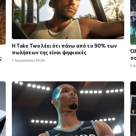
Η Take Twο λέει ότι πάνω από το 90% των
Όλ
πωλήσεων της είναι ψηφιακές
ς
πο
7 Αυγούστου 2026
7 