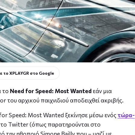
ε το XPLAYGR στο Google
α το
Need for Speed: Most Wanted
εάν μια
r του αρχικού παιχνιδιού αποδειχθεί ακριβής.
 for Speed: Most Wanted ξεκίνησε μέσω ενός
τώρα-
στο Twitter (όπως παρατηρούνται στο
πό την ηθοποιό Simone Bailly που – μαζί με