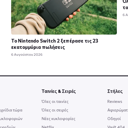
Όλ
τ
6 
Το Nintendo Switch 2 ξεπέρασε τις 23
εκατομμύρια πωλήσεις
6 Αυγούστου 2026
Ταινίες & Σειρές
Στήλες
Όλες οι ταινίες
Reviews
ιχνίδια τώρα
Όλες οι σειρές
Αφιερώματ
κυκλοφοριών
Νέες κυκλοφορίες
Οδηγοί
ιχνιδιών
Netflix
Vault 404