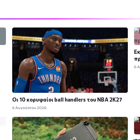
Εκ
πρ
6 
Οι 10 κορυφαίοι ball handlers του NBA 2K27
6 Αυγούστου 2026