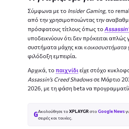
Σύμφωνα με το
Insider Gaming
, το rem
από την χρησιμοποιώντας την αναβαθμι
πρόσφατους τίτλους όπως το
Assassin
υποδεικνύουν ότι δεν πρόκειται απλώς 
συστήματα μάχης και «
οικοσυστήματα 
φιλόδοξη εμπειρία.
Αρχικά, το
είχε στόχο κυκλοφο
παιχνίδι
Assassin’s Creed Shadows
σε Μάρτιο 202
2026, με τη φάση beta να προγραμματίζ
Ακολούθησε το
XPLAYGR
στο
Google News
γι
G
σειρές και ταινίες.