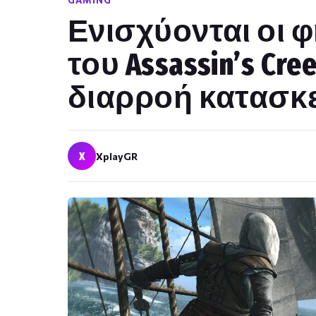
GAMING
Ενισχύονται οι φ
του Assassin’s Cre
διαρροή κατασκ
X
XplayGR