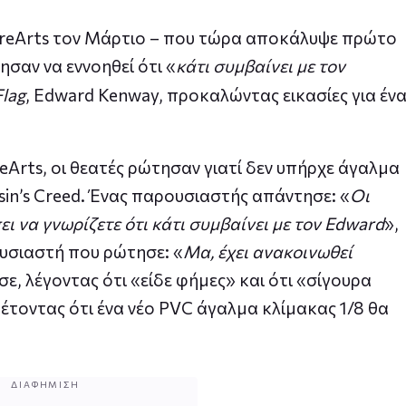
 PureArts τον Μάρτιο – που τώρα αποκάλυψε πρώτο
ησαν να εννοηθεί ότι «
κάτι συμβαίνει με τον
Flag
, Edward Kenway, προκαλώντας εικασίες για έν
reArts, οι θεατές ρώτησαν γιατί δεν υπήρχε άγαλμα
sin’s Creed. Ένας παρουσιαστής απάντησε: «
Οι
πει να γνωρίζετε ότι κάτι συμβαίνει με τον Edward
»,
ουσιαστή που ρώτησε: «
Μα, έχει ανακοινωθεί
ε, λέγοντας ότι «είδε φήμες» και ότι «σίγουρα
έτοντας ότι ένα νέο PVC άγαλμα κλίμακας 1/8 θα
ΔΙΑΦΉΜΙΣΗ