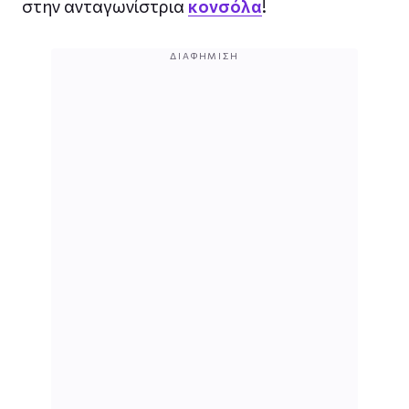
στην ανταγωνίστρια
κονσόλα
!
ΔΙΑΦΉΜΙΣΗ