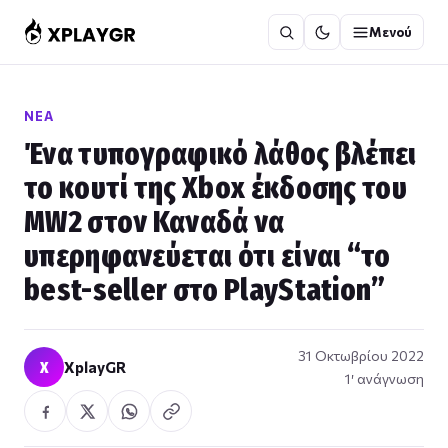
Μετάβαση
Μενού
στο
περιεχόμενο
ΝΈΑ
Ένα τυπογραφικό λάθος βλέπει
το κουτί της Xbox έκδοσης του
MW2 στον Καναδά να
υπερηφανεύεται ότι είναι “το
best-seller στο PlayStation”
31 Οκτωβρίου 2022
X
XplayGR
1′ ανάγνωση