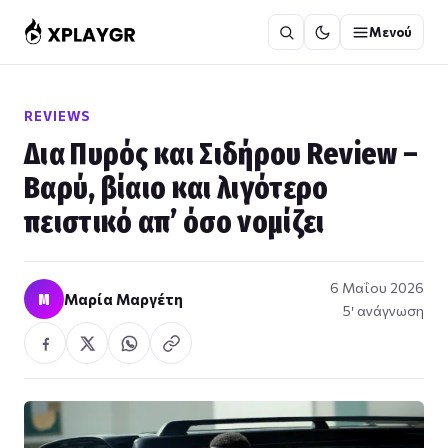
Μετάβαση
Μενού
στο
περιεχόμενο
REVIEWS
Δια Πυρός και Σιδήρου Review –
Βαρύ, βίαιο και λιγότερο
πειστικό απ’ όσο νομίζει
6 Μαΐου 2026
Μ
Μαρία Μαργέτη
5′ ανάγνωση