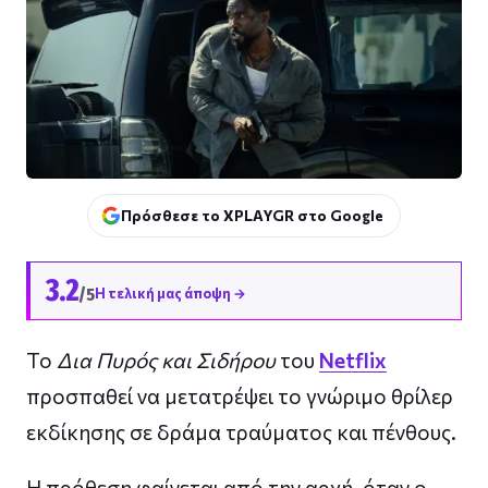
Πρόσθεσε το XPLAYGR στο Google
3.2
/5
Η τελική μας άποψη →
Το
Δια Πυρός και Σιδήρου
του
Netflix
προσπαθεί να μετατρέψει το γνώριμο θρίλερ
εκδίκησης σε δράμα τραύματος και πένθους.
Η πρόθεση φαίνεται από την αρχή, όταν ο