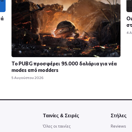
τά
Οι
σ
4 
Το PUBG προσφέρει 95.000 δολάρια για νέα
modes από modders
5 Αυγούστου 2026
Ταινίες & Σειρές
Στήλες
Όλες οι ταινίες
Reviews