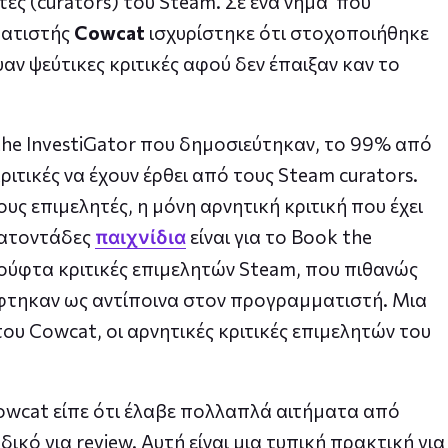
τές (curators) του Steam. Σε ένα νήμα που
ματιστής
Cowcat
ισχυρίστηκε ότι στοχοποιήθηκε
αν ψεύτικες κριτικές αφού δεν έπαιξαν καν το
 the InvestiGator που δημοσιεύτηκαν, το 99% από
κριτικές να έχουν έρθει από τους Steam curators.
ς επιμελητές, η μόνη αρνητική κριτική που έχει
κατοντάδες
είναι για το Book the
παιχνίδια
 χούφτα κριτικές επιμελητών Steam, που πιθανώς
φτηκαν ως αντίποινα στον προγραμματιστή. Μια
ου Cowcat, οι αρνητικές κριτικές επιμελητών του
Cowcat είπε ότι έλαβε πολλαπλά αιτήματα από
κό για review. Αυτή είναι μια τυπική πρακτική για