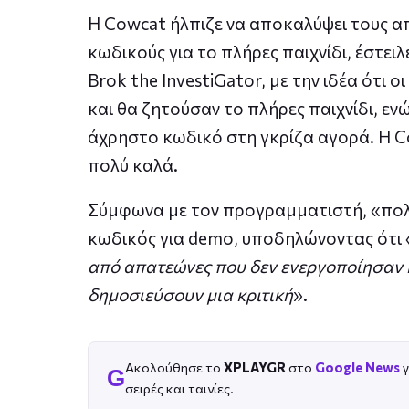
Η Cowcat ήλπιζε να αποκαλύψει τους απα
κωδικούς για το πλήρες παιχνίδι, έστει
Brok the InvestiGator, με την ιδέα ότι 
και θα ζητούσαν το πλήρες παιχνίδι, εν
άχρηστο κωδικό στη γκρίζα αγορά. Η Co
πολύ καλά.
Σύμφωνα με τον προγραμματιστή, «πολύ 
κωδικός για demo, υποδηλώνοντας ότι 
από απατεώνες που δεν ενεργοποίησαν κ
δημοσιεύσουν μια κριτική
».
Ακολούθησε το
XPLAYGR
στο
Google News
γ
G
σειρές και ταινίες.