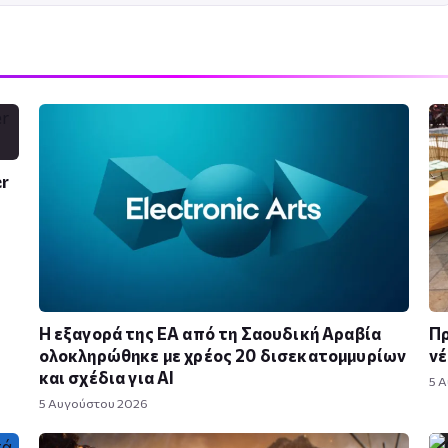
er
Η εξαγορά της EA από τη Σαουδική Αραβία
Πρ
ολοκληρώθηκε με χρέος 20 δισεκατομμυρίων
νέ
και σχέδια για AI
5 
5 Αυγούστου 2026