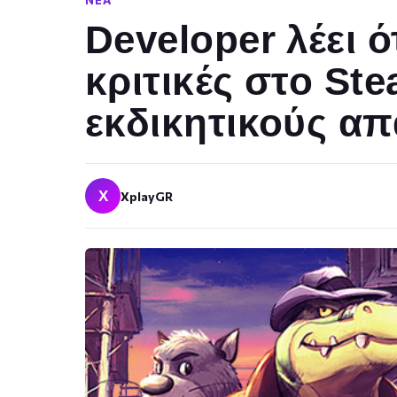
ΝΈΑ
Developer λέει ό
κριτικές στο S
εκδικητικούς α
X
XplayGR