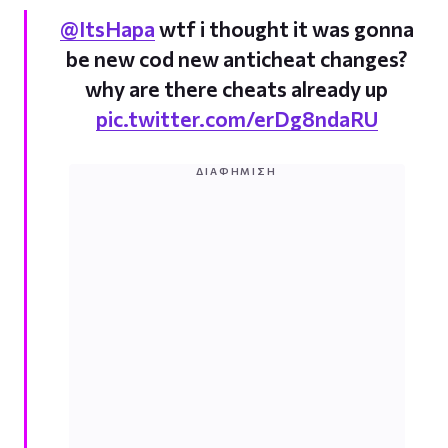
@ItsHapa
wtf i thought it was gonna
be new cod new anticheat changes?
why are there cheats already up
pic.twitter.com/erDg8ndaRU
ΔΙΑΦΉΜΙΣΗ