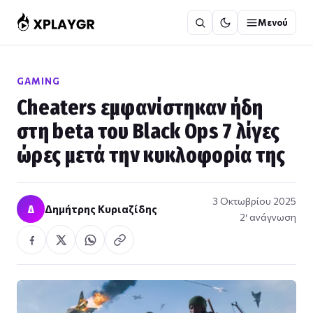
Μετάβαση
Μενού
στο
περιεχόμενο
GAMING
Cheaters εμφανίστηκαν ήδη
στη beta του Black Ops 7 λίγες
ώρες μετά την κυκλοφορία της
3 Οκτωβρίου 2025
Δ
Δημήτρης Κυριαζίδης
2′ ανάγνωση