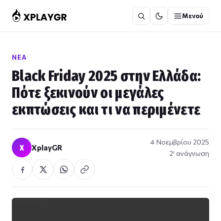
Μετάβαση
Μενού
στο
περιεχόμενο
ΝΈΑ
Black Friday 2025 στην Ελλάδα:
Πότε ξεκινούν οι μεγάλες
εκπτώσεις και τι να περιμένετε
4 Νοεμβρίου 2025
X
XplayGR
2′ ανάγνωση