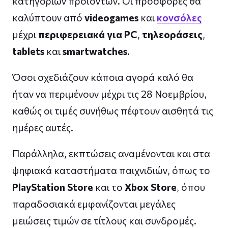
κατηγοριών προϊόντων. Οι προσφορές θα
καλύπτουν από
videogames
και
κονσόλες
μέχρι
περιφερειακά για PC
,
τηλεοράσεις
,
tablets
και
smartwatches
.
Όσοι σχεδιάζουν κάποια αγορά καλό θα
ήταν να περιμένουν μέχρι τις 28 Νοεμβρίου,
καθώς οι τιμές συνήθως πέφτουν αισθητά τις
ημέρες αυτές.
Παράλληλα, εκπτώσεις αναμένονται και στα
ψηφιακά καταστήματα παιχνιδιών, όπως το
PlayStation Store
και το
Xbox Store
, όπου
παραδοσιακά εμφανίζονται μεγάλες
μειώσεις τιμών σε τίτλους και συνδρομές.