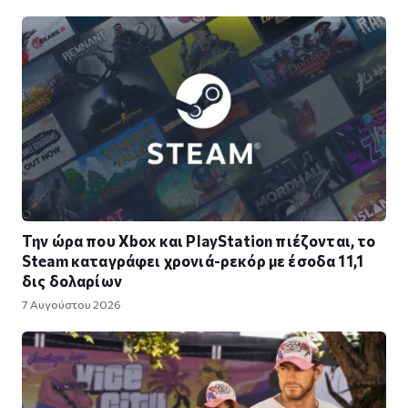
Την ώρα που Xbox και PlayStation πιέζονται, το
Steam καταγράφει χρονιά-ρεκόρ με έσοδα 11,1
δις δολαρίων
7 Αυγούστου 2026