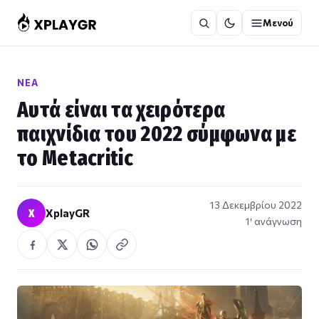
Μετάβαση
Μενού
στο
περιεχόμενο
ΝΈΑ
Αυτά είναι τα χειρότερα
παιχνίδια του 2022 σύμφωνα με
το Metacritic
13 Δεκεμβρίου 2022
X
XplayGR
1′ ανάγνωση