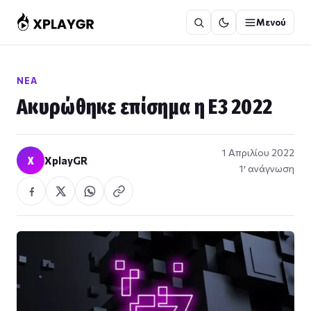
Μετάβαση
Μενού
στο
περιεχόμενο
ΝΈΑ
Ακυρώθηκε επίσημα η E3 2022
1 Απριλίου 2022
X
XplayGR
1′ ανάγνωση