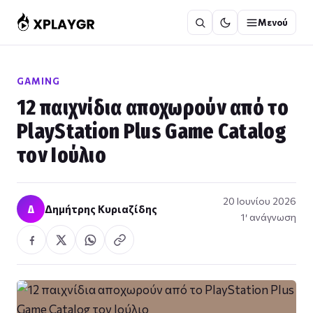
Μετάβαση
Μενού
στο
περιεχόμενο
GAMING
12 παιχνίδια αποχωρούν από το
PlayStation Plus Game Catalog
τον Ιούλιο
20 Ιουνίου 2026
Δ
Δημήτρης Κυριαζίδης
1′ ανάγνωση