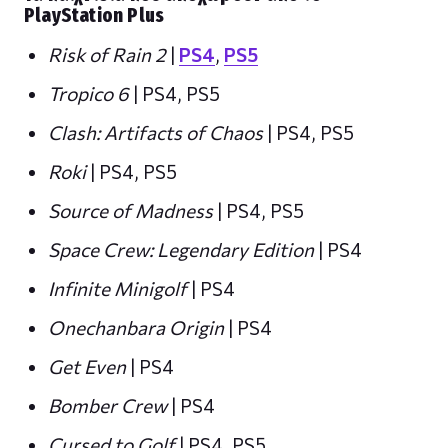
PlayStation Plus
Risk of Rain 2
|
PS4
,
PS5
Tropico 6
| PS4, PS5
Clash: Artifacts of Chaos
| PS4, PS5
Roki
| PS4, PS5
Source of Madness
| PS4, PS5
Space Crew: Legendary Edition
| PS4
Infinite Minigolf
| PS4
Onechanbara Origin
| PS4
Get Even
| PS4
Bomber Crew
| PS4
Cursed to Golf
| PS4, PS5