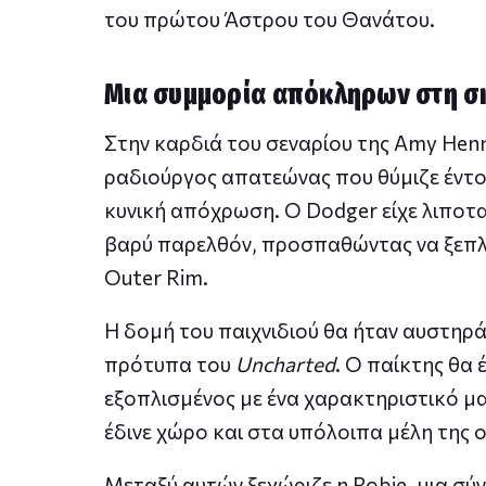
του πρώτου Άστρου του Θανάτου.
Μια συμμορία απόκληρων στη σκ
Στην καρδιά του σεναρίου της Amy Henn
ραδιούργος απατεώνας που θύμιζε έντον
κυνική απόχρωση. Ο Dodger είχε λιποτ
βαρύ παρελθόν, προσπαθώντας να ξεπλ
Outer Rim.
Η δομή του παιχνιδιού θα ήταν αυστηρ
πρότυπα του
Uncharted
. Ο παίκτης θα 
εξοπλισμένος με ένα χαρακτηριστικό μα
έδινε χώρο και στα υπόλοιπα μέλη της 
Μεταξύ αυτών ξεχώριζε η Robie, μια σύ